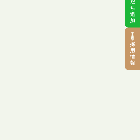
だ
ち
追
加
採
用
情
報