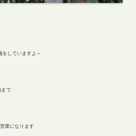

備をしていますよ～
(木)まで
0の営業になります